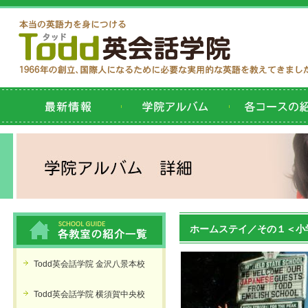
ホームステイ／その１＜小
Todd英会話学院 金沢八景本校
Todd英会話学院 横須賀中央校