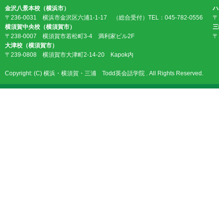
金沢八景本校（横浜市）
ハ
〒236-0031 横浜市金沢区六浦1-1-17 （総合受付）TEL：045-782-0556
〒
横須賀中央校（横須賀市）
三
〒238-0007 横須賀市若松町3-4 満利家ビル2F
〒
大津校（横須賀市）
〒239-0808 横須賀市大津町2-14-20 Kapok内
Copyright: (C) 横浜・横須賀・三浦 Todd英会話学院 . All Rights Reserved.