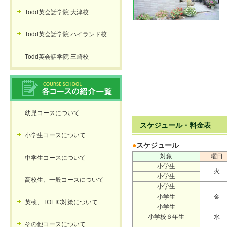
Todd英会話学院 大津校
Todd英会話学院 ハイランド校
Todd英会話学院 三崎校
幼児コースについて
スケジュール・料金表
小学生コースについて
●
スケジュール
対象
曜日
中学生コースについて
小学生
火
小学生
高校生、一般コースについて
小学生
小学生
金
英検、TOEIC対策について
小学生
小学校６年生
水
その他コースについて