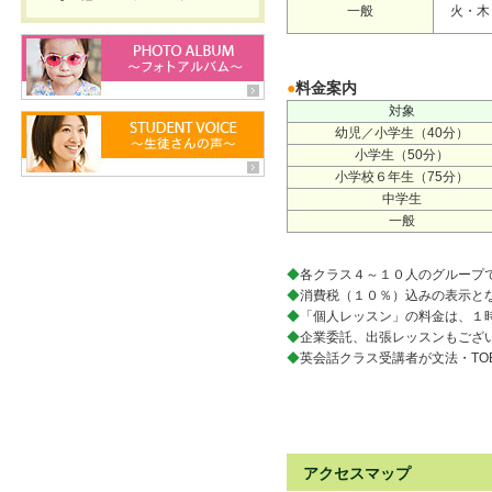
一般
火・木
●
料金案内
対象
幼児／小学生（40分）
小学生（50分）
小学校６年生（75分）
中学生
一般
◆
各クラス４～１０人のグループ
◆
消費税（１０％）込みの表示と
◆
「個人レッスン」の料金は、１
◆
企業委託、出張レッスンもござ
◆
英会話クラス受講者が文法・TO
アクセスマップ